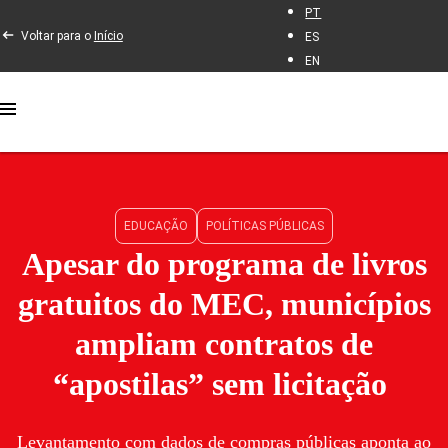
PT
Voltar para o
Início
ES
EN
EDUCAÇÃO
POLÍTICAS PÚBLICAS
Apesar do programa de livros
gratuitos do MEC, municípios
ampliam contratos de
“apostilas” sem licitação
Levantamento com dados de compras públicas aponta ao