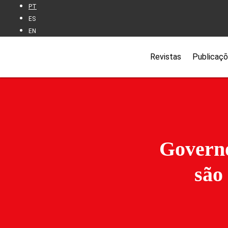
PT
ES
EN
Revistas
Publicaç
Governo
são