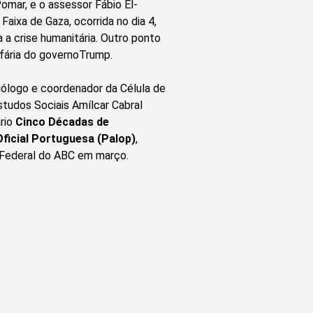
Pomar, e o assessor Fábio El-
Faixa de Gaza, ocorrida no dia 4,
a crise humanitária. Outro ponto
fária do governoTrump.
iólogo e coordenador da Célula de
studos Sociais Amílcar Cabral
ário
Cinco Décadas de
ficial Portuguesa (Palop)
,
 Federal do ABC em março.