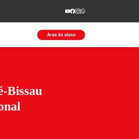
Área do aluno
é-Bissau
onal