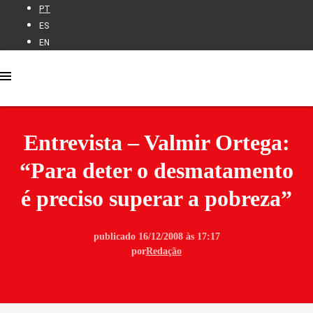
PT
ES
EN
Entrevista – Valmir Ortega:
“Para deter o desmatamento
é preciso superar a pobreza”
publicado 16/12/2008 às 17:17
por
Redação