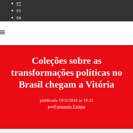
PT
ES
EN
Coleções sobre as
transformações políticas no
Brasil chegam a Vitória
publicado 19/11/2010 às 19:25
por
Fernanda Estima