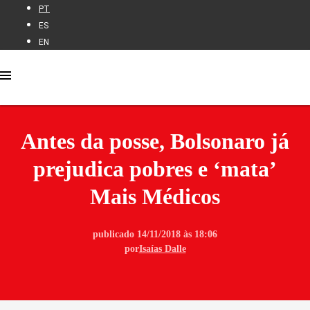
PT
ES
EN
Antes da posse, Bolsonaro já
prejudica pobres e ‘mata’
Mais Médicos
publicado 14/11/2018 às 18:06
por
Isaías Dalle