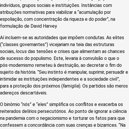
indivíduos, grupos sociais e instituições. Instâncias com
atribuções normativas para viabilizar a “acumulação por
espoliação, com concentração da riqueza e do poder”, na
formulação de David Harvey.
Aí incluem-se as autoridades que impõem condutas. As elites
(“classes governantes”) vicejariam na teia das estruturas
sociais,
locus
das tensões e crises que alimentam as chances
de sucesso do populismo. Este, levaria à convulsão o que o
pós-modernismo remeteu à destruição, ao decretar o fim do
sujeito da história.
“Seu instinto é manipular, suprimir, persuadir e
intimidar as instituições independentes e a sociedade civil”,
para a proteção dos próximos (
famiglia
). Os partidos são meros
adereços descartáveis.
O binômio “nós” e “eles” simplifica os conflitos e exacerba os
reiterados delírios persecutórios
.
Ao ponto de ignorar a ciência
na pandemia com o negacionismo e torturar os fatos para que
confessem a concordância com suas crenças e bizarrices. “Na