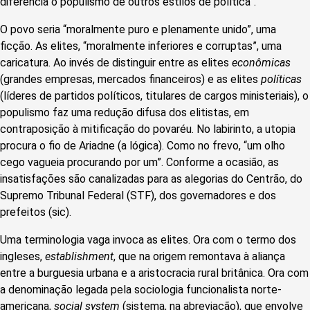
diferencia o populismo de outros estilos de política”.
O povo seria “moralmente puro e plenamente unido”, uma
ficção. As elites, “moralmente inferiores e corruptas”,
uma
caricatura
. Ao invés de distinguir entre as elites
econômicas
(grandes empresas, mercados financeiros) e as elites
políticas
(líderes de partidos políticos, titulares de cargos ministeriais), o
populismo faz uma redução difusa dos elitistas, em
contraposição à mitificação do povaréu. No labirinto, a utopia
procura o fio de Ariadne (a lógica). Como no frevo, “um olho
cego vagueia procurando por um”. Conforme a ocasião, as
insatisfações são canalizadas para as alegorias do Centrão, do
Supremo Tribunal Federal (STF), dos governadores e dos
prefeitos (sic).
Uma terminologia vaga invoca as elites. Ora com o termo dos
ingleses,
establishment
, que na origem remontava à
aliança
entre a burguesia urbana e a aristocracia rural britânica. Ora com
a denominação legada pela sociologia funcionalista norte-
americana,
social system
(sistema, na abreviação), que envolve