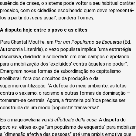
ausência de crises, o sistema pode voltar a seu habitual caráter
prosaico, com os cidadãos escolhendo quem deve representá-
los a partir do
menu
usual”, pondera Tormey.
A disputa hoje entre o povo e as elites
Para Chantal Mouffe, em
Por um Populismo de Esquerda
(Ed.
Autonomia Literária),
o vezo populista implica “uma estratégia
discursiva, dividindo a sociedade em dois campos e apelando
para a mobilização dos ‘excluídos’ contra àqueles no poder”.
Emergiram novas formas de subordinação no capitalismo
neoliberal, fora dos circuitos da produção e da
supermercantilização. “A defesa do meio ambiente, as lutas
contra o sexismo, o racismo e outras formas de dominação –
tornaram-se centrais. Agora, a fronteira política precisa ser
construída de um modo ‘populista’ transversal”.
Eis a maquiaveliana
verità effettuale della cosa.
A disputa do
povo
vs.
elites exige “um populismo de
esquerda
” para mobilizar
a “dimensão afetiva das pessoas” até uma práxis emotiva que