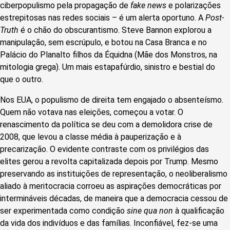
ciberpopulismo pela propagação de
fake news
e polarizações
estrepitosas nas redes sociais – é um alerta oportuno. A
Post-
Truth
é o chão do obscurantismo
. Steve Bannon explorou a
manipulação, sem escrúpulo, e botou na Casa Branca e no
Palácio do Planalto filhos da Équidna (Mãe dos Monstros, na
mitologia grega). Um mais estapafúrdio, sinistro e bestial do
que o outro.
Nos EUA, o populismo de direita tem engajado o absenteísmo.
Quem não votava nas eleições, começou a votar. O
renascimento da política se deu com a demolidora crise de
2008, que levou a classe média à pauperização e à
precarização. O evidente contraste com os privilégios das
elites gerou a revolta capitalizada depois por Trump. Mesmo
preservando as instituições de representação, o neoliberalismo
aliado à meritocracia corroeu as aspirações democráticas por
intermináveis décadas, de maneira que a democracia cessou de
ser experimentada como condição
sine qua non
à qualificação
da vida dos indivíduos e das famílias
. Inconfiável, fez-se uma