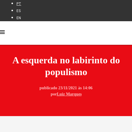
PT
ES
EN
A esquerda no labirinto do
populismo
publicado 23/11/2021 às 14:06
por
Luiz Marques