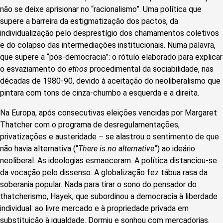
não se deixe aprisionar no “racionalismo”. Uma política que
supere a barreira da estigmatização dos pactos, da
individualização pelo desprestígio dos chamamentos coletivos
e do colapso das intermediações institucionais. Numa palavra,
que supere a “pós-democracia”: o rótulo elaborado para explicar
o esvaziamento do
ethos
procedimental da sociabilidade, nas
décadas de 1980-90, devido à aceitação do neoliberalismo que
pintara com tons de cinza-chumbo a esquerda e a direita.
Na Europa, após consecutivas eleições vencidas por Margaret
Thatcher com o programa de desregulamentações,
privatizações e austeridade – se alastrou o sentimento de que
não havia alternativa (“
There is no alternative
”
) ao ideário
neoliberal. As ideologias esmaeceram. A política distanciou-se
da vocação pelo dissenso. A globalização fez tábua rasa da
soberania popular. Nada para tirar o sono do pensador do
thatcherismo, Hayek, que subordinou a democracia à liberdade
individual: ao livre mercado e à propriedade privada em
substituição à igualdade. Dormiu e sonhou com mercadorias.