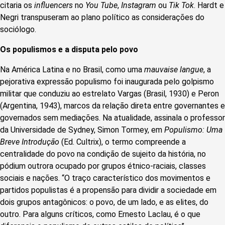
citaria os
influencers
no
You Tube
,
Instagram
ou
Tik Tok
. Hardt e
Negri transpuseram ao plano político as considerações do
sociólogo.
Os populismos e a disputa pelo povo
Na América Latina e no Brasil, como uma
mauvaise langue
, a
pejorativa expressão populismo foi inaugurada pelo golpismo
militar que conduziu ao estrelato Vargas (Brasil, 1930) e Peron
(Argentina, 1943), marcos da relação direta entre governantes e
governados sem mediações. Na atualidade, assinala o professor
da Universidade de Sydney, Simon Tormey, em
Populismo: Uma
Breve Introdução
(Ed. Cultrix), o termo compreende a
centralidade do povo na condição de sujeito da história, no
pódium outrora ocupado por grupos étnico-raciais, classes
sociais e nações. “O traço característico dos movimentos e
partidos populistas é a propensão para dividir a sociedade em
dois grupos antagônicos: o povo, de um lado, e as elites, do
outro. Para alguns críticos, como Ernesto Laclau, é o que