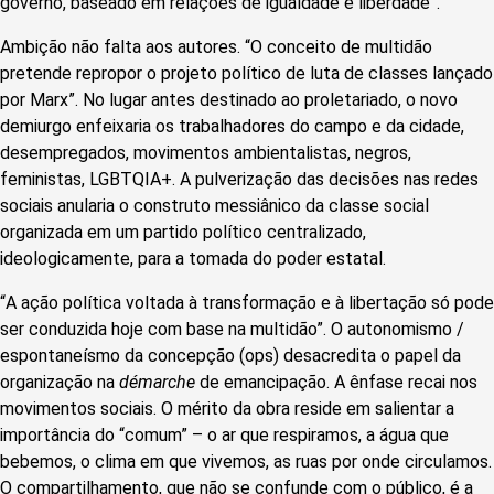
governo, baseado em relações de igualdade e liberdade”.
Ambição não falta aos autores. “O conceito de multidão
pretende repropor o projeto político de luta de classes lançado
por Marx”. No lugar antes destinado ao proletariado, o novo
demiurgo enfeixaria os trabalhadores do campo e da cidade,
desempregados, movimentos ambientalistas, negros,
feministas, LGBTQIA+. A pulverização das decisões nas redes
sociais anularia o construto messiânico da classe social
organizada em um partido político centralizado,
ideologicamente, para a tomada do poder estatal.
“
A ação política voltada à transformação e à libertação só pode
ser conduzida hoje com base na multidão”. O autonomismo /
espontaneísmo da concepção (o
ps
) desacredita o papel da
organização na
démarche
de emancipação. A ênfase recai nos
movimentos sociais. O mérito da obra reside em salientar a
importância do “comum” – o ar que respiramos, a água que
bebemos, o clima em que vivemos, as ruas por onde circulamos.
O compartilhamento, que não se confunde com o público, é a