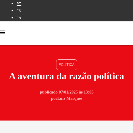
PT
ES
EN
POLÍTICA
A aventura da razão política
publicado 07/01/2025 às 13:05
por
Luiz Marques