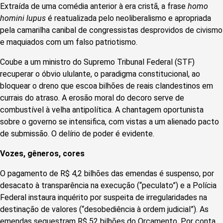
Extraída de uma comédia anterior à era cristã, a frase
homo
homini lupus
é reatualizada pelo neoliberalismo e apropriada
pela camarilha canibal de congressistas desprovidos de civismo
e maquiados com um falso patriotismo.
Coube a um ministro do Supremo Tribunal Federal (STF)
recuperar o óbvio ululante, o paradigma constitucional, ao
bloquear o dreno que escoa bilhões de reais clandestinos em
currais do atraso. A erosão moral do decoro serve de
combustível à velha antipolítica. A chantagem oportunista
sobre o governo se intensifica, com vistas a um alienado pacto
de submissão. O delírio de poder é evidente.
Vozes, gêneros, cores
O pagamento de R$ 4,2 bilhões das emendas é suspenso, por
desacato à transparência na execução (“peculato”) e a Polícia
Federal instaura inquérito por suspeita de irregularidades na
destinação de valores (“desobediência à ordem judicial”). As
emendas sequestram R$ 52 bilhões do Orçamento. Por conta