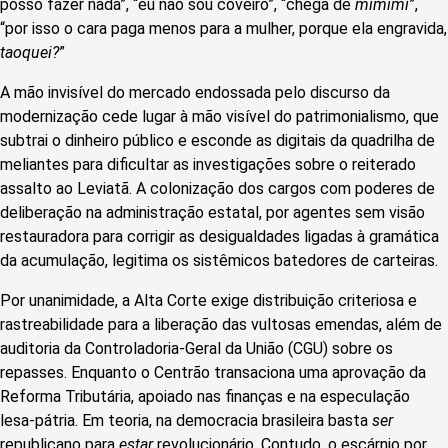
posso fazer nada”, “eu não sou coveiro”, “chega de
mimimi
”,
“por isso o cara paga menos para a mulher, porque ela engravida,
taoquei?
”
A mão invisível do mercado endossada pelo discurso da
modernização cede lugar à mão visível do patrimonialismo, que
subtrai o dinheiro público e esconde as digitais da quadrilha de
meliantes para dificultar as investigações sobre o reiterado
assalto ao Leviatã. A colonização dos cargos com poderes de
deliberação na administração estatal, por agentes sem visão
restauradora para corrigir as desigualdades ligadas à gramática
da acumulação, legitima os sistêmicos batedores de carteiras.
Por unanimidade, a Alta Corte exige distribuição criteriosa e
rastreabilidade para a liberação das vultosas emendas, além de
auditoria da Controladoria-Geral da União (CGU) sobre os
repasses. Enquanto o Centrão transaciona uma aprovação da
Reforma Tributária, apoiado nas finanças e na especulação
lesa-pátria. Em teoria, na democracia brasileira basta
ser
republicano para
estar
revolucionário. Contudo, o escárnio por