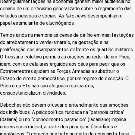
Desregulamentações na economia ganham maior audiência no
cenário de um ceticismo generalizado sobre o regramento das
virtudes pessoais e sociais. As
fake news
desempenham o
papel estimulante de alucinógenos.
Temos ainda na memória as cenas de delírio em manifestações
do arrebatamento verde-amarelo, na gestação e na
proliferação dos acampamentos defronte os quartéis militares.
O tresvario coletivo permeia as orações ao redor de um Pneu;
idem, com os celulares erguidos aos céus para pedir que os
Extraterrestres ajudem as Forças Armadas a substituir o
Estado de direito democrático, por um regime de exceção. O
Pneu e os ETs não são alegorias replicantes;
consubstancializam divindades.
Deboches não devem ofuscar o entendimento das emoções
dos indivíduos. A psicopolítica fundada na “paranoia crítica”
(daliana) ou no “conhecimento paranoico” (lacaniano) implica
uma vivência radical, à parte dos princípios filosóficos e
ideológicos. O coração que bate no peito do comunista, bate