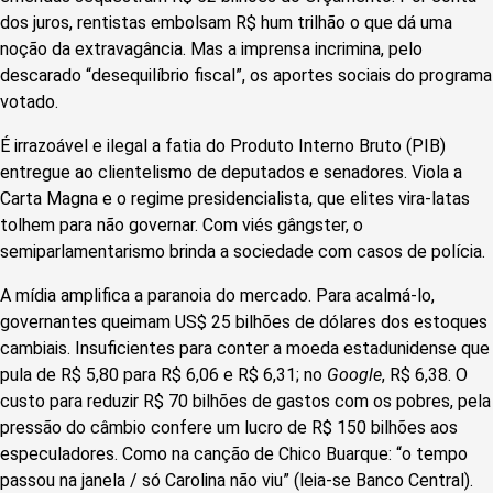
dos juros, rentistas embolsam R$ hum trilhão o que dá uma
noção da extravagância. Mas a imprensa incrimina, pelo
descarado “desequilíbrio fiscal”, os aportes sociais do programa
votado.
É irrazoável e ilegal a fatia do Produto Interno Bruto (PIB)
entregue ao clientelismo de deputados e senadores. Viola a
Carta Magna e o regime presidencialista, que elites vira-latas
tolhem para não governar. Com viés gângster, o
semiparlamentarismo brinda a sociedade com casos de polícia.
A mídia amplifica a paranoia do mercado. Para acalmá-lo,
governantes queimam US$ 25 bilhões de dólares dos estoques
cambiais. Insuficientes para conter a moeda estadunidense que
pula de R$ 5,80 para R$ 6,06 e R$ 6,31; no
Google
, R$ 6,38. O
custo para reduzir R$ 70 bilhões de gastos com os pobres, pela
pressão do câmbio confere um lucro de R$ 150 bilhões aos
especuladores. Como na canção de Chico Buarque: “o tempo
passou na janela / só Carolina não viu” (leia-se Banco Central).