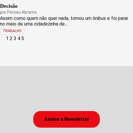
Decisão
por
Perseu Abramo
Assim como quem não quer nada, tomou um ônibus e foi parar
no meio de uma cidadezinha de...
TRABALHO
Paginação
1
2
3
4
5
de
posts
Assine a Newsletter