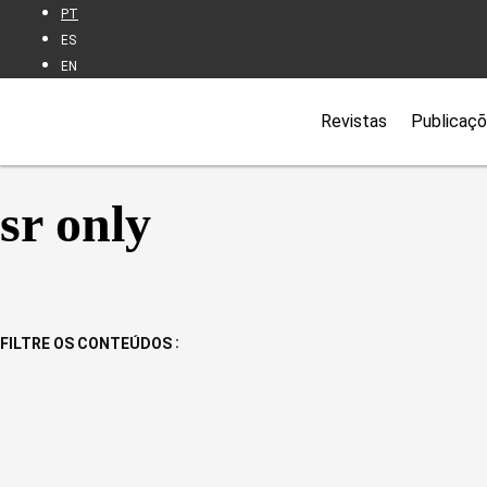
PT
ES
EN
Revistas
Publicaç
sr only
Seminários
:
FILTRE OS CONTEÚDOS