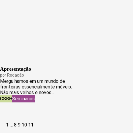
Apresentação
por
Redação
Mergulhamos em um mundo de
fronteiras essencialmente móveis.
Não mais velhos e novos...
CSBH
Seminários
Paginação
1
…
8
9
10
11