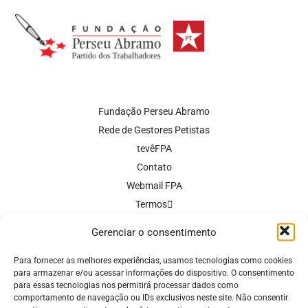
m
s
l
c
a
i
a
t
e
e
t
t
i
a
g
b
s
t
l
g
r
o
A
e
r
a
o
p
r
Fundação Perseu Abramo
a
m
k
p
Rede de Gestores Petistas
m
tevêFPA
Contato
Webmail FPA
Termos
Política de Privacidade
Gerenciar o consentimento
Política de Cookies
Para fornecer as melhores experiências, usamos tecnologias como cookies
para armazenar e/ou acessar informações do dispositivo. O consentimento
FORMAÇÃO
para essas tecnologias nos permitirá processar dados como
comportamento de navegação ou IDs exclusivos neste site. Não consentir
Sobre