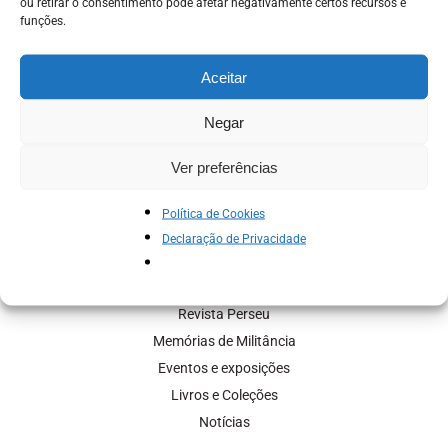
ou retirar o consentimento pode afetar negativamente certos recursos e
Cursos
funções.
Biblioteca Digital
Área de Aluno
Aceitar
Negar
EDITORA FPA
Livros FPA
Ver preferências
Estante
Política de Cookies
MEMÓRIA
Declaração de Privacidade
Institucional
Acervo Histórico
Revista Perseu
Memórias de Militância
Eventos e exposições
Livros e Coleções
Notícias