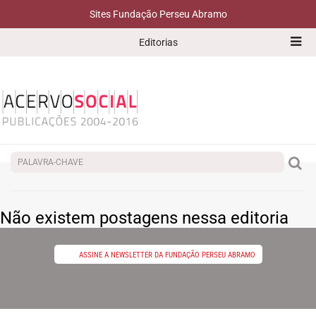
Sites Fundação Perseu Abramo
Editorias
Não existem postagens nessa editoria
ASSINE A NEWSLETTER DA FUNDAÇÃO PERSEU ABRAMO
E
I
T
F
W
T
-
n
e
a
h
w