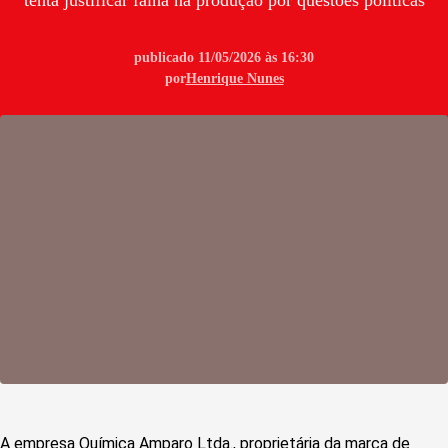
tenta justificar falha na produção por questões políticas
publicado 11/05/2026 às 16:30
por
Henrique Nunes
A empresa Química Amparo Ltda., proprietária da marca de