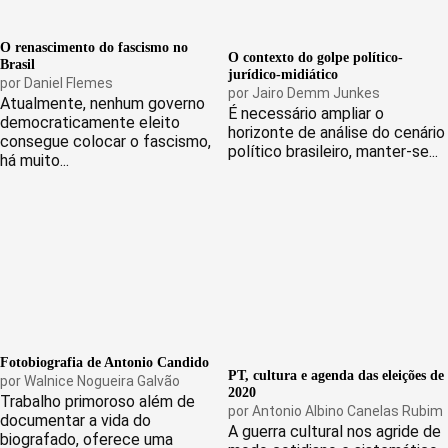
O renascimento do fascismo no
O contexto do golpe político-
Brasil
jurídico-midiático
por
Daniel Flemes
por
Jairo Demm Junkes
Atualmente, nenhum governo
É necessário ampliar o
democraticamente eleito
horizonte de análise do cenário
consegue colocar o fascismo,
político brasileiro, manter-se...
há muito...
Fotobiografia de Antonio Candido
PT, cultura e agenda das eleições de
por
Walnice Nogueira Galvão
2020
Trabalho primoroso além de
por
Antonio Albino Canelas Rubim
documentar a vida do
A guerra cultural nos agride de
biografado, oferece uma