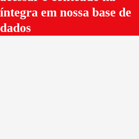
íntegra em nossa base de
dados