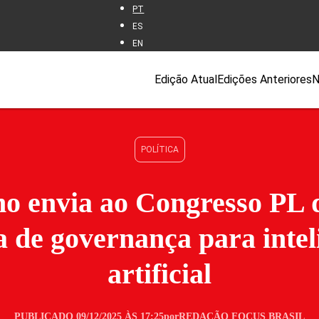
PT
ES
EN
Edição Atual
Edições Anteriores
N
POLÍTICA
o envia ao Congresso PL 
a de governança para intel
artificial
PUBLICADO 09/12/2025 ÀS 17:25
por
REDAÇÃO FOCUS BRASIL